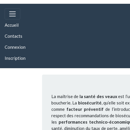
(current)
Accueil
Contacts
Connexion
Inscription
La maîtrise de
la santé des veaux
est l’u
boucherie. La
biosécurité
, qu’elle soit 
comme
facteur préventif
de l’introduc
respect des recommandations de biosécur
les
performances technico-économiq
santé, diminution du taux de perte, amél